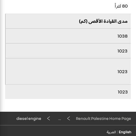
80 لتراً
مدى القيادة الأقصى (كم)
1038
1023
1023
1023