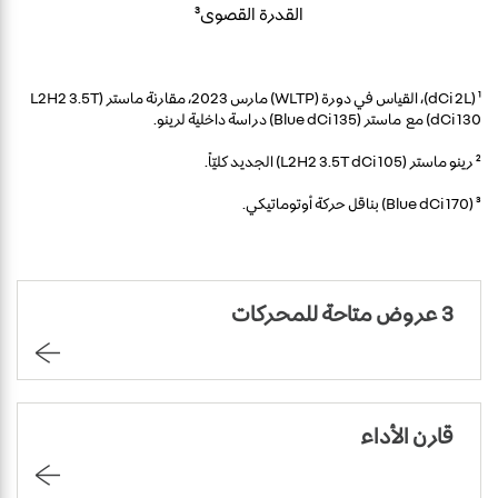
القدرة القصوى³
¹ (dCi 2L)، القياس في دورة (WLTP) مارس 2023، مقارنة ماستر (L2H2 3.5T
dCi 130) مع ماستر (Blue dCi 135) دراسة داخلية لرينو.
² رينو ماستر (L2H2 3.5T dCi 105) الجديد كليّاً.
³ (Blue dCi 170) بناقل حركة أوتوماتيكي.
3 عروض متاحة للمحركات
قارن الأداء