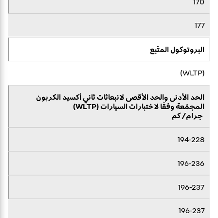
170
177
البروتوكول المتّبع
(WLTP)
الحد الأدنى والحد الأقصى لانبعاثات ثاني أكسيد الكربون
المجمّعة وفقًا لاختبارات السيارات (WLTP)
جرام/ كم
194-228
196-236
196-237
196-237