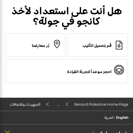
هل أنت على استعداد لأخذ
كانجو في جولة؟
قُم بتحميل الكُتيب
زُر معارِضنا
احجز موعداً لتجربة القيادة