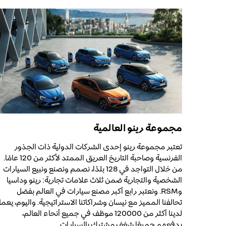
مجموعة رينو العالمية
تعتبر مجموعة رينو إحدى الشركات الدولية ذات الجذور
الفرنسية وصاحبة التاريخ العريق الممتد لأكثر من 120 عامًا.
من خلال التواجد في 128 بلدًا، نصمم ونصنع ونبيع السيارات
الشخصية والتجارية ضمن ثلاث علامات تجارية: رينو وداسيا
وRSM. ونعتبر رابع أكبر مصنع سيارات في العالم بفضل
تحالفنا المميز مع نيسان وشراكاتنا الاستراتيجية. واليوم، يعم
لدينا أكثر من 120000 موظف في جميع أنحاء العالم،
يدفعهم جميعًا شغف مشترك بالسيارات.