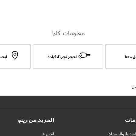
معلومات اكثر!
 معنا
احجز تجربة قيادة
ابحث
ين